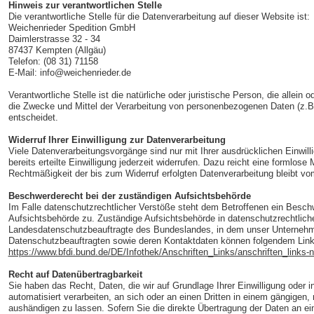
Hinweis zur verantwortlichen Stelle
Die verantwortliche Stelle für die Datenverarbeitung auf dieser Website ist:
Weichenrieder Spedition GmbH
Daimlerstrasse 32 - 34
87437 Kempten (Allgäu)
Telefon: (08 31) 71158
E-Mail: info@weichenrieder.de
Verantwortliche Stelle ist die natürliche oder juristische Person, die allei
die Zwecke und Mittel der Verarbeitung von personenbezogenen Daten (z.B
entscheidet.
Widerruf Ihrer Einwilligung zur Datenverarbeitung
Viele Datenverarbeitungsvorgänge sind nur mit Ihrer ausdrücklichen Einwill
bereits erteilte Einwilligung jederzeit widerrufen. Dazu reicht eine formlose 
Rechtmäßigkeit der bis zum Widerruf erfolgten Datenverarbeitung bleibt vo
Beschwerderecht bei der zuständigen Aufsichtsbehörde
Im Falle datenschutzrechtlicher Verstöße steht dem Betroffenen ein Besch
Aufsichtsbehörde zu. Zuständige Aufsichtsbehörde in datenschutzrechtliche
Landesdatenschutzbeauftragte des Bundeslandes, in dem unser Unternehmen
Datenschutzbeauftragten sowie deren Kontaktdaten können folgendem Li
https://www.bfdi.bund.de/DE/Infothek/Anschriften_Links/anschriften_links-
Recht auf Datenübertragbarkeit
Sie haben das Recht, Daten, die wir auf Grundlage Ihrer Einwilligung oder in
automatisiert verarbeiten, an sich oder an einen Dritten in einem gängige
aushändigen zu lassen. Sofern Sie die direkte Übertragung der Daten an ei