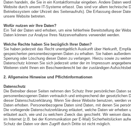
Daten handeln, die Sie in ein Kontaktformular eingeben. Andere Daten we
Website durch unsere IT-Systeme erfasst. Das sind vor allem technische Da
Betriebssystem oder Uhrzeit des Seitenaufrufs). Die Erfassung dieser Date
unsere Website betreten.
Wofür nutzen wir Ihre Daten?
Ein Teil der Daten wird erhoben, um eine fehlerfreie Bereitstellung der Web
Daten können zur Analyse Ihres Nutzerverhaltens verwendet werden.
Welche Rechte haben Sie bezüglich Ihrer Daten?
Sie haben jederzeit das Recht unentgeltlich Auskunft über Herkunft, Empfä
gespeicherten personenbezogenen Daten zu erhalten. Sie haben außerdem e
Sperrung oder Löschung dieser Daten zu verlangen. Hierzu sowie zu weit
Datenschutz können Sie sich jederzeit unter der im Impressum angegebe
Weiteren steht Ihnen ein Beschwerderecht bei der zuständigen Aufsichtsbe
2. Allgemeine Hinweise und Pflichtinformationen
Datenschutz
Die Betreiber dieser Seiten nehmen den Schutz Ihrer persönlichen Daten se
personenbezogenen Daten vertraulich und entsprechend der gesetzlichen D
dieser Datenschutzerklärung. Wenn Sie diese Website benutzen, werden 
Daten erhoben. Personenbezogene Daten sind Daten, mit denen Sie persönli
Die vorliegende Datenschutzerklärung erläutert, welche Daten wir erheben u
erläutert auch, wie und zu welchem Zweck das geschieht. Wir weisen darau
im Internet (z.B. bei der Kommunikation per E-Mail) Sicherheitslücken auf
Schutz der Daten vor dem Zugriff durch Dritte ist nicht möglich.